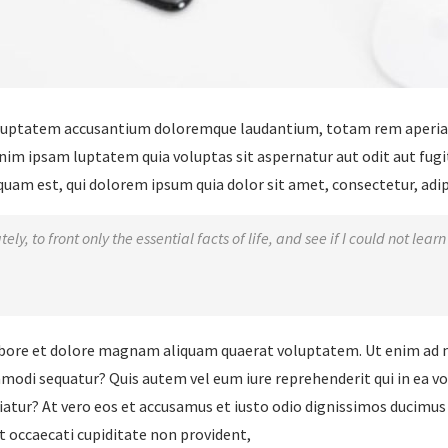
voluptatem accusantium doloremque laudantium, totam rem aperiam,
nim ipsam luptatem quia voluptas sit aspernatur aut odit aut fugi
am est, qui dolorem ipsum quia dolor sit amet, consectetur, adipis
ly, to front only the essential facts of life, and see if I could not lea
bore et dolore magnam aliquam quaerat voluptatem. Ut enim ad 
ommodi sequatur? Quis autem vel eum iure reprehenderit qui in ea v
riatur? At vero eos et accusamus et iusto odio dignissimos ducimus
t occaecati cupiditate non provident,