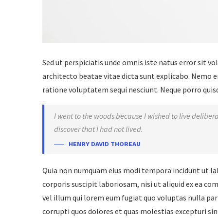
Sed ut perspiciatis unde omnis iste natus error sit 
architecto beatae vitae dicta sunt explicabo. Nemo e
ratione voluptatem sequi nesciunt. Neque porro quisqu
I went to the woods because I wished to live deliberate
discover that I had not lived.
HENRY DAVID THOREAU
Quia non numquam eius modi tempora incidunt ut la
corporis suscipit laboriosam, nisi ut aliquid ex ea c
vel illum qui lorem eum fugiat quo voluptas nulla pa
corrupti quos dolores et quas molestias excepturi sin